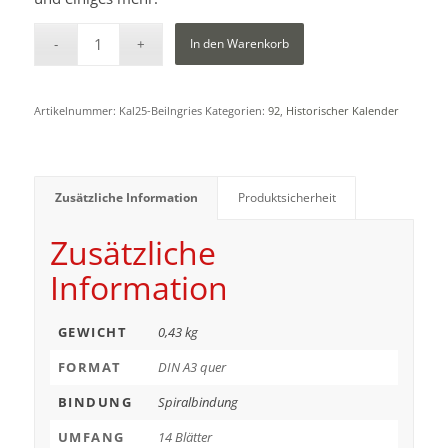
In den Warenkorb
Artikelnummer:
Kal25-Beilngries
Kategorien:
92
,
Historischer Kalender
Zusätzliche Information
Produktsicherheit
Zusätzliche
Information
GEWICHT
0,43 kg
FORMAT
DIN A3 quer
BINDUNG
Spiralbindung
UMFANG
14 Blätter