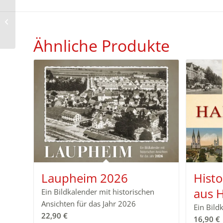
Murr…muss man
mögen 2026
Ähnliche Produkte
Laupheim 2026
Histo
aus 
Ein Bildkalender mit historischen
Ansichten für das Jahr 2026
Ein Bild
22,90
€
16,90
€