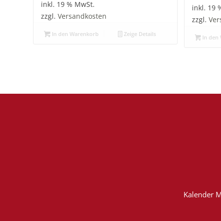
inkl. 19 % MwSt.
inkl. 19
zzgl.
Versandkosten
zzgl.
Ver
In den Warenkorb
Zeige Details
In den
Kalender M