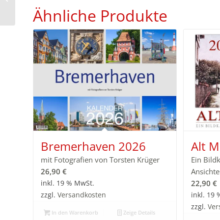
von Dörverden 2025
Ähnliche Produkte
Bremerhaven 2026
Alt 
mit Fotografien von Torsten Krüger
Ein Bild
26,90
€
Ansicht
22,90
€
inkl. 19 % MwSt.
zzgl.
Versandkosten
inkl. 19
zzgl.
Ver
In den Warenkorb
Zeige Details