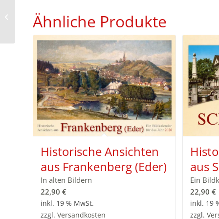
Historische Ansichten
Ähnliche Produkte
aus Linsburg 2025
Historische Ansichten
Histo
aus Frankenberg (Eder)
aus 
In alten Bildern
Ein Bild
22,90
€
22,90
€
inkl. 19 % MwSt.
inkl. 19
zzgl.
Versandkosten
zzgl.
Ver