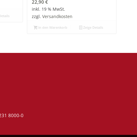
22,90
€
inkl. 19 % MwSt.
etails
zzgl.
Versandkosten
In den Warenkorb
Zeige Details
4231 8000-0