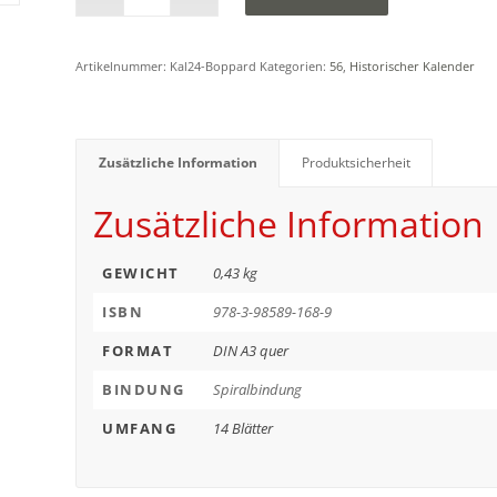
Artikelnummer:
Kal24-Boppard
Kategorien:
56
,
Historischer Kalender
Zusätzliche Information
Produktsicherheit
Zusätzliche Information
GEWICHT
0,43 kg
ISBN
978-3-98589-168-9
FORMAT
DIN A3 quer
BINDUNG
Spiralbindung
UMFANG
14 Blätter