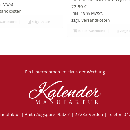
 % MwSt.
22,90
€
sandkosten
inkl. 19 % MwSt.
zzgl.
Versandkosten
 Warenkorb
Zeige Details
In den Warenkorb
Zeige D
Ein Unternehmen im
Haus der Werbung
anufaktur | Anita-Augspurg-Platz 7 | 27283 Verden | Telefon 0