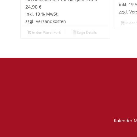
inkl. 19
24,90
€
zzgl.
Ver
inkl. 19 % MwSt.
zzgl.
Versandkosten
In den
In den Warenkorb
Zeige Details
Kalender M