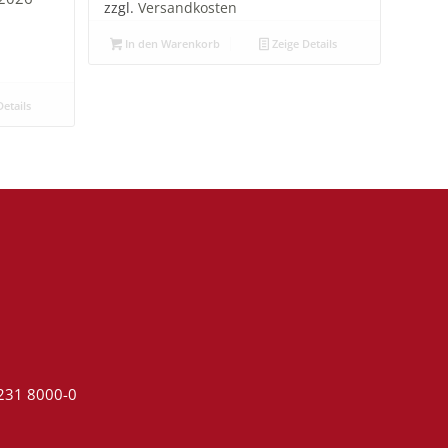
zzgl.
Versandkosten
In den Warenkorb
Zeige Details
etails
4231 8000-0