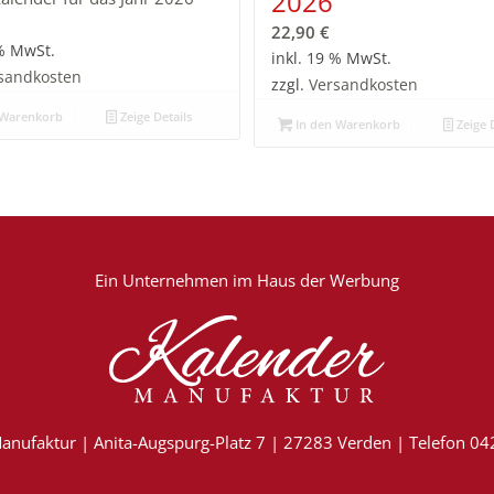
2026
22,90
€
 % MwSt.
inkl. 19 % MwSt.
sandkosten
zzgl.
Versandkosten
 Warenkorb
Zeige Details
In den Warenkorb
Zeige D
Ein Unternehmen im
Haus der Werbung
anufaktur | Anita-Augspurg-Platz 7 | 27283 Verden | Telefon 0