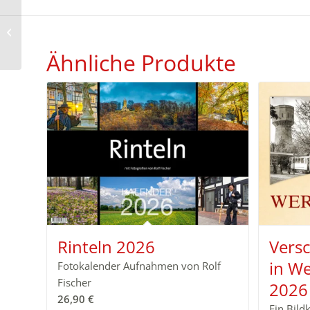
Historische Ansichten
aus Gardelegen 2026
Ähnliche Produkte
Rinteln 2026
Vers
in W
Fotokalender Aufnahmen von Rolf
Fischer
2026
26,90
€
Ein Bild