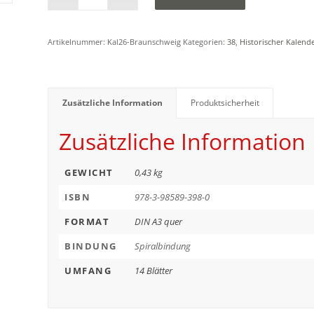
Artikelnummer:
Kal26-Braunschweig
Kategorien:
38
,
Historischer Kalend
Zusätzliche Information
Produktsicherheit
Zusätzliche Information
GEWICHT
0,43 kg
ISBN
978-3-98589-398-0
FORMAT
DIN A3 quer
BINDUNG
Spiralbindung
UMFANG
14 Blätter