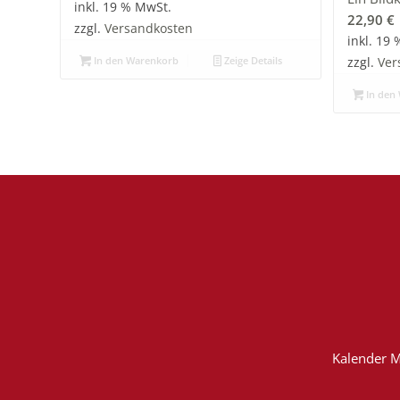
inkl. 19 % MwSt.
22,90
€
zzgl.
Versandkosten
inkl. 19
In den Warenkorb
Zeige Details
zzgl.
Ver
In den
Kalender M