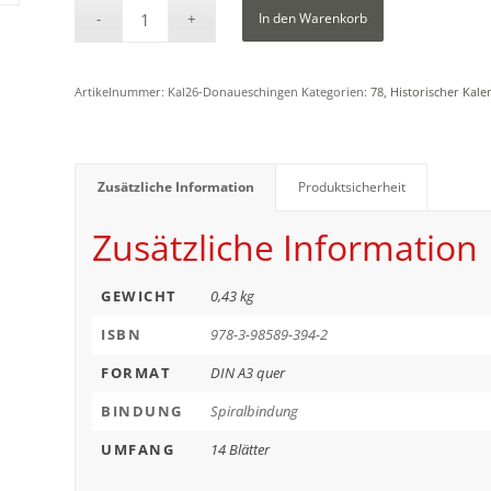
In den Warenkorb
Artikelnummer:
Kal26-Donaueschingen
Kategorien:
78
,
Historischer Kale
Zusätzliche Information
Produktsicherheit
Zusätzliche Information
GEWICHT
0,43 kg
ISBN
978-3-98589-394-2
FORMAT
DIN A3 quer
BINDUNG
Spiralbindung
UMFANG
14 Blätter