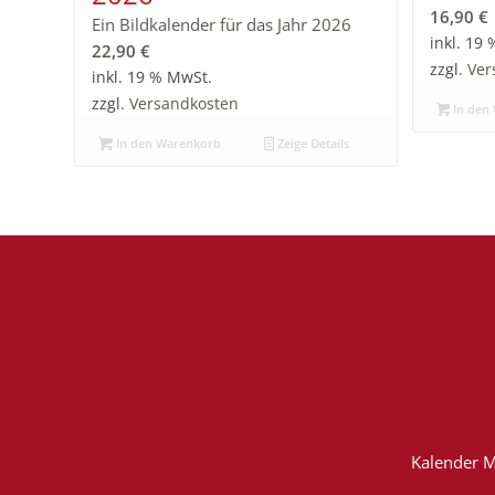
16,90
€
Ein Bildkalender für das Jahr 2026
inkl. 19
22,90
€
zzgl.
Ver
inkl. 19 % MwSt.
zzgl.
Versandkosten
In den
In den Warenkorb
Zeige Details
Kalender M