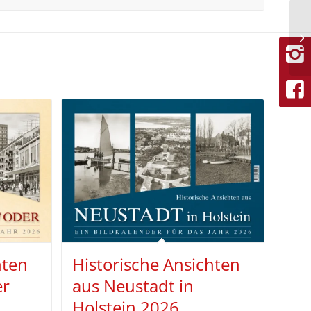
hten
Historische Ansichten
er
aus Neustadt in
Holstein 2026