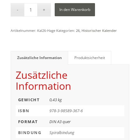
In den Warenkorb
Artikelnummer:
Kal26-Hage
Kategorien:
26
,
Historischer Kalender
Zusätzliche Information
Produktsicherheit
Zusätzliche
Information
GEWICHT
0,43 kg
ISBN
978-3-98589-367-6
FORMAT
DIN A3 quer
BINDUNG
Spiralbindung