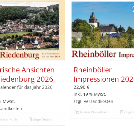
rische Ansichten
Rheinböller
Riedenburg 2026
Impressionen 202
kalender für das Jahr 2026
22,90
€
inkl. 19 % MwSt.
 % MwSt.
zzgl.
Versandkosten
sandkosten
In den Warenkorb
Zeige D
 Warenkorb
Zeige Details