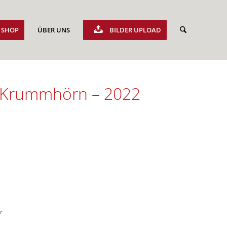
SHOP
ÜBER UNS
BILDER UPLOAD
s Krummhörn – 2022
r