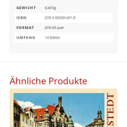
GEWICHT
0,43 kg
ISBN
978-3-98589-491-8
FORMAT
DIN A3 quer
UMFANG
14 Blätter
Ähnliche Produkte