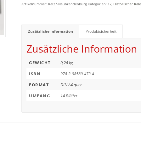
Artikelnummer:
Kal27-Neubrandenburg
Kategorien:
17
,
Historischer Kal
Zusätzliche Information
Produktsicherheit
Zusätzliche Information
GEWICHT
0,26 kg
ISBN
978-3-98589-473-4
FORMAT
DIN A4 quer
UMFANG
14 Blätter