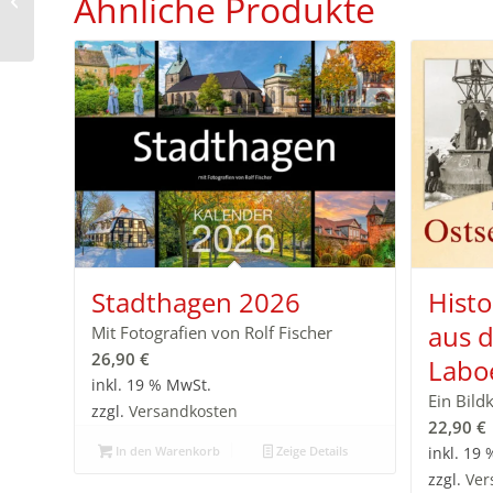
Ähnliche Produkte
aus Aschersleben 2027
Stadthagen 2026
Histo
aus 
Mit Fotografien von Rolf Fischer
26,90
€
Labo
inkl. 19 % MwSt.
Ein Bild
zzgl.
Versandkosten
22,90
€
In den Warenkorb
Zeige Details
inkl. 19
zzgl.
Ver