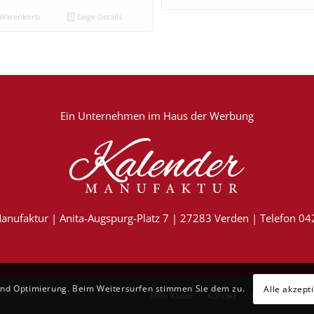
 Warenkorb
Zeige Details
Ein Unternehmen im
Haus der Werbung
anufaktur | Anita-Augspurg-Platz 7 | 27283 Verden | Telefon 0
und Optimierung. Beim Weitersurfen stimmen Sie dem zu.
Alle akzept
Mein Konto
Kontakt
AGB
Datensch