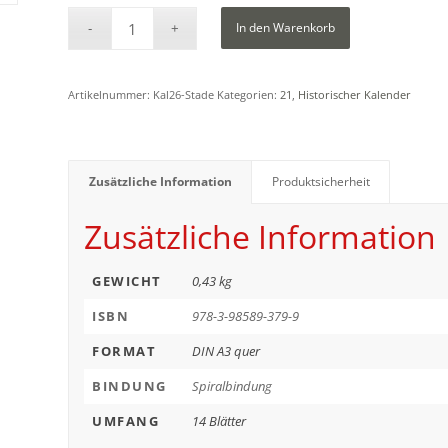
In den Warenkorb
Artikelnummer:
Kal26-Stade
Kategorien:
21
,
Historischer Kalender
Zusätzliche Information
Produktsicherheit
Zusätzliche Information
GEWICHT
0,43 kg
ISBN
978-3-98589-379-9
FORMAT
DIN A3 quer
BINDUNG
Spiralbindung
UMFANG
14 Blätter