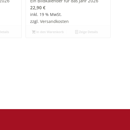
 2026
Ein Bildkalender für das Jahr 2026
22,90
€
inkl. 19 % MwSt.
zzgl.
Versandkosten
etails
In den Warenkorb
Zeige Details