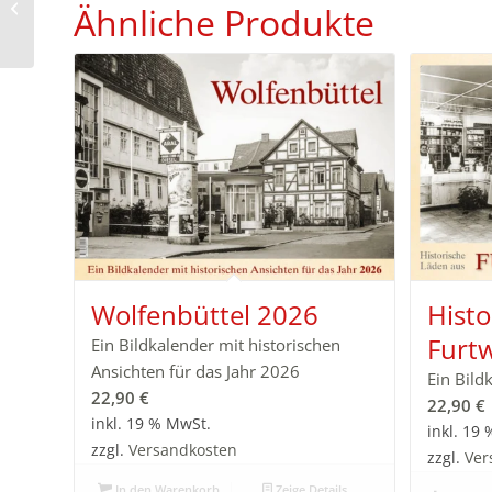
Ähnliche Produkte
aus Saarlouis 2027
Wolfenbüttel 2026
Histo
Furt
Ein Bildkalender mit historischen
Ansichten für das Jahr 2026
Ein Bild
22,90
€
22,90
€
inkl. 19 % MwSt.
inkl. 19
zzgl.
Versandkosten
zzgl.
Ver
In den Warenkorb
Zeige Details