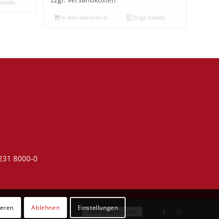
zzgl.
Versandkosten
etails
In den Warenkorb
Zeige Details
4231 8000-0
ieren
Ablehnen
Einstellungen
utzerklärung
Impressum
Vertrag widerrufen