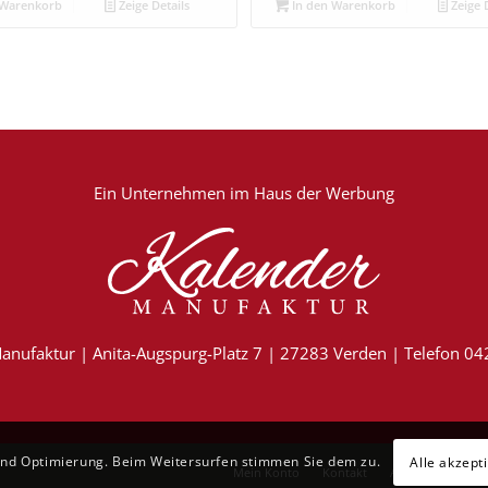
 Warenkorb
Zeige Details
In den Warenkorb
Zeige D
Ein Unternehmen im
Haus der Werbung
anufaktur | Anita-Augspurg-Platz 7 | 27283 Verden | Telefon 0
und Optimierung. Beim Weitersurfen stimmen Sie dem zu.
Alle akzept
Mein Konto
Kontakt
AGB
Datensch