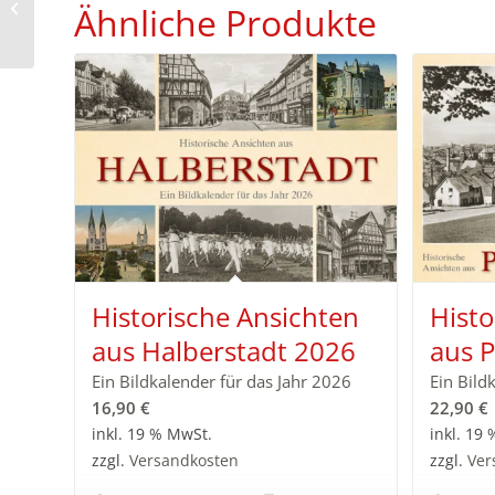
aus Suhl und
Ähnliche Produkte
Umgebung 2027
Historische Ansichten
Histo
aus Halberstadt 2026
aus 
Ein Bildkalender für das Jahr 2026
Ein Bild
16,90
€
22,90
€
inkl. 19 % MwSt.
inkl. 19
zzgl.
Versandkosten
zzgl.
Ver