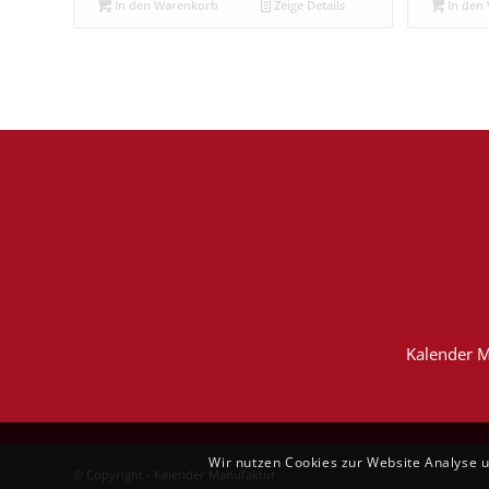
In den Warenkorb
Zeige Details
In den
Kalender M
Wir nutzen Cookies zur Website Analyse 
© Copyright - Kalender Manufaktur