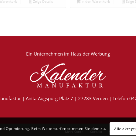
 Warenkorb
Zeige Details
In den Warenkorb
Zeige D
Ein Unternehmen im
Haus der Werbung
anufaktur | Anita-Augspurg-Platz 7 | 27283 Verden | Telefon 0
und Optimierung. Beim Weitersurfen stimmen Sie dem zu.
Alle akzept
Mein Konto
Kontakt
AGB
Datensch