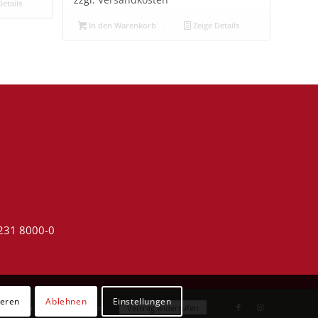
zzgl.
Versandkosten
etails
In den Warenkorb
Zeige Details
4231 8000-0
ieren
Ablehnen
Einstellungen
utzerklärung
Impressum
Vertrag widerrufen