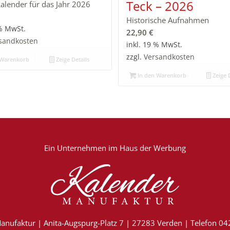
Teck – 2026
kalender für das Jahr 2026
Historische Aufnahmen
 % MwSt.
22,90
€
sandkosten
inkl. 19 % MwSt.
zzgl.
Versandkosten
 Warenkorb
Zeige Details
In den Warenkorb
Zeige D
Ein Unternehmen im
Haus der Werbung
anufaktur | Anita-Augspurg-Platz 7 | 27283 Verden | Telefon 0