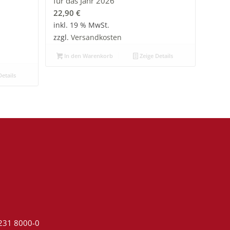
für das Jahr 2026
22,90
€
inkl. 19 % MwSt.
zzgl.
Versandkosten
In den Warenkorb
Zeige Details
etails
4231 8000-0