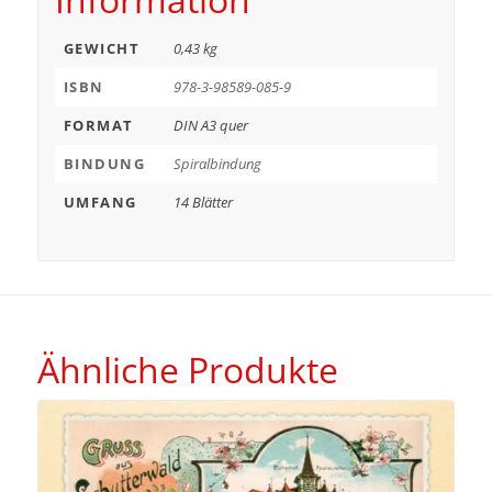
GEWICHT
0,43 kg
ISBN
978-3-98589-085-9
FORMAT
DIN A3 quer
BINDUNG
Spiralbindung
UMFANG
14 Blätter
Ähnliche Produkte