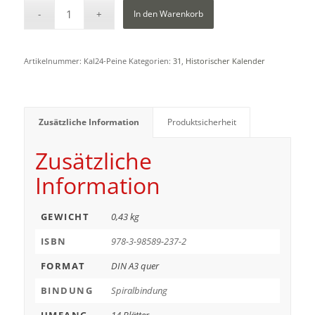
In den Warenkorb
Artikelnummer:
Kal24-Peine
Kategorien:
31
,
Historischer Kalender
Zusätzliche Information
Produktsicherheit
Zusätzliche
Information
GEWICHT
0,43 kg
ISBN
978-3-98589-237-2
FORMAT
DIN A3 quer
BINDUNG
Spiralbindung
UMFANG
14 Blätter