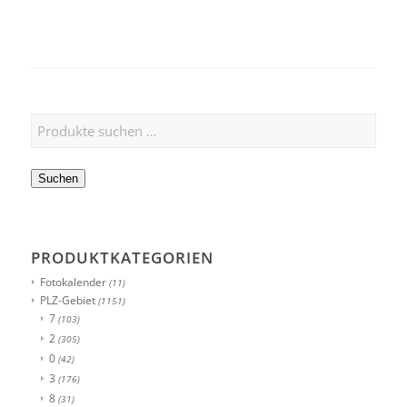
Suchen
PRODUKTKATEGORIEN
Fotokalender
(11)
PLZ-Gebiet
(1151)
7
(103)
2
(305)
0
(42)
3
(176)
8
(31)