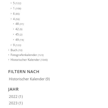
5
(122)
1
(108)
6
(85)
4
(56)
48
(31)
42
(9)
45
(2)
49
(14)
9
(123)
Buch
(10)
Fotografenkalender
(123)
Historischer Kalender
(1040)
FILTERN NACH
Historischer Kalender
(9)
JAHR
2022
(1)
2023
(1)