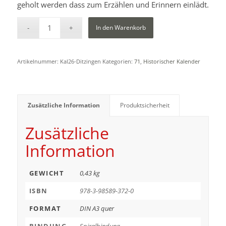
geholt werden dass zum Erzählen und Erinnern einlädt.
In den Warenkorb
Artikelnummer:
Kal26-Ditzingen
Kategorien:
71
,
Historischer Kalender
Zusätzliche Information
Produktsicherheit
Zusätzliche
Information
GEWICHT
0,43 kg
ISBN
978-3-98589-372-0
FORMAT
DIN A3 quer
BINDUNG
Spiralbindung