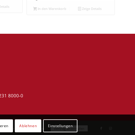
etails
In den Warenkorb
Zeige Details
4231 8000-0
ieren
Ablehnen
Einstellungen
utzerklärung
Impressum
Vertrag widerrufen