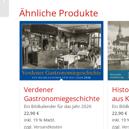
Hachenburg 2023
Ähnliche Produkte
Verdener
Histo
Gastronomiegeschichte
aus 
Ein Bildkalender für das Jahr 2026
Ein Bild
22,90
€
22,90
€
inkl. 19 % MwSt.
inkl. 19
zzgl.
Versandkosten
zzgl.
Ver