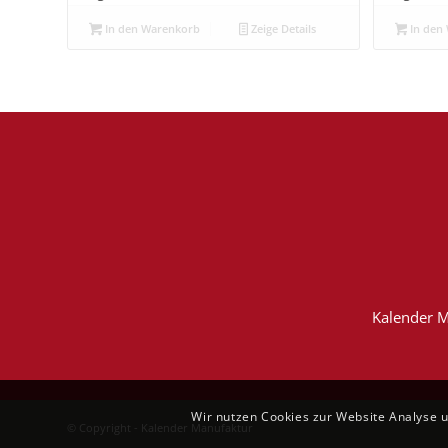
In den Warenkorb
Zeige Details
In den
Kalender M
Wir nutzen Cookies zur Website Analyse 
© Copyright - Kalender Manufaktur