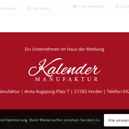
In den Warenkorb
Zeige D
 Warenkorb
Zeige Details
Ein Unternehmen im
Haus der Werbung
anufaktur | Anita-Augspurg-Platz 7 | 27283 Verden | Telefon 0
und Optimierung. Beim Weitersurfen stimmen Sie dem zu.
Alle akzept
Mein Konto
Kontakt
AGB
Datensch