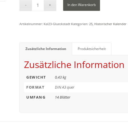
In den Warenkorb
Artikelnummer:
Kal23-Glueckstadt
Kategorien:
25
,
Historischer Kalender
Zusätzliche Information
Produktsicherheit
Zusätzliche Information
GEWICHT
0,43 kg
FORMAT
DIN A3 quer
UMFANG
14 Blätter