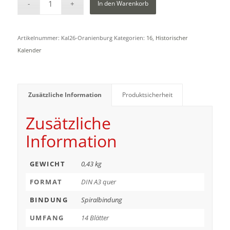
In den Warenkorb
Artikelnummer:
Kal26-Oranienburg
Kategorien:
16
,
Historischer
Kalender
Zusätzliche Information
Produktsicherheit
Zusätzliche
Information
GEWICHT
0,43 kg
FORMAT
DIN A3 quer
BINDUNG
Spiralbindung
UMFANG
14 Blätter