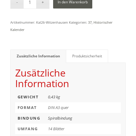
In den Warenkorb
Artikelnummer:
Kal26-Witzenhausen
Kategorien:
37
,
Historischer
Kalender
Zusätzliche Information
Produktsicherheit
Zusätzliche
Information
GEWICHT
0,43 kg
FORMAT
DIN A3 quer
BINDUNG
Spiralbindung
UMFANG
14 Blätter