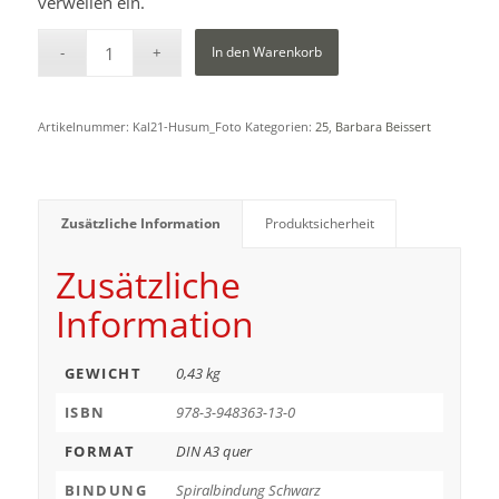
verweilen ein.
In den Warenkorb
Artikelnummer:
Kal21-Husum_Foto
Kategorien:
25
,
Barbara Beissert
Zusätzliche Information
Produktsicherheit
Zusätzliche
Information
GEWICHT
0,43 kg
ISBN
978-3-948363-13-0
FORMAT
DIN A3 quer
BINDUNG
Spiralbindung Schwarz