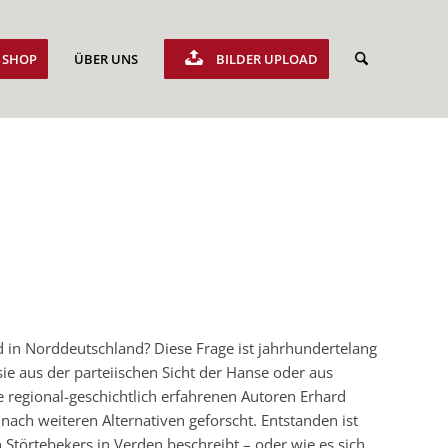
SHOP
ÜBER UNS
BILDER UPLOAD
d in Norddeutschland? Diese Frage ist jahrhundertelang
ie aus der parteiischen Sicht der Hanse oder aus
e regional-geschichtlich erfahrenen Autoren Erhard
ach weiteren Alternativen geforscht. Entstanden ist
Störtebekers in Verden beschreibt – oder wie es sich