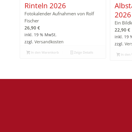
Rinteln 2026
Albs
2026
Fotokalender Aufnahmen von Rolf
Fischer
Ein Bild
26,90
€
22,90
€
inkl. 19 % MwSt.
inkl. 19
zzgl.
Versandkosten
zzgl.
Ver
In den Warenkorb
Zeige Details
In den