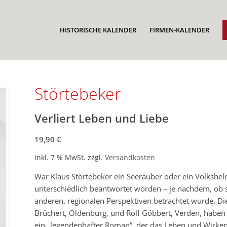
HISTORISCHE KALENDER
FIRMEN-KALENDER
Störtebeker
Verliert Leben und Liebe
19,90
€
inkl. 7 % MwSt.
zzgl.
Versandkosten
War Klaus Störtebeker ein Seeräuber oder ein Volkshel
unterschiedlich beantwortet worden – je nachdem, ob s
anderen, regionalen Perspektiven betrachtet wurde. Di
Brüchert, Oldenburg, und Rolf Göbbert, Verden, haben n
ein „legendenhafter Roman“, der das Leben und Wirken 